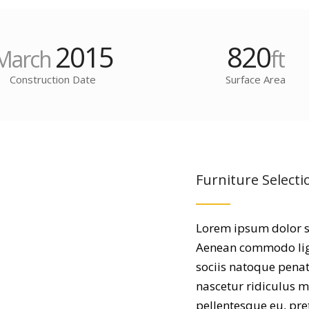
2015
820
March
ft
Construction Date
Surface Area
Furniture Selecti
Lorem ipsum dolor si
Aenean commodo lig
sociis natoque penat
nascetur ridiculus mu
pellentesque eu, pr