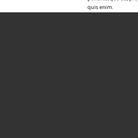
quis enim.
esque eu, pretium
 enim. Lorem ipsum
lit. Aenean
sa. Cum sociis
ient montes,