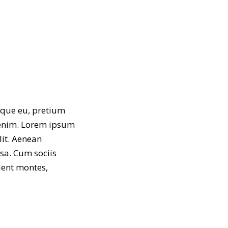
esque eu, pretium
 enim. Lorem ipsum
lit. Aenean
sa. Cum sociis
ient montes,